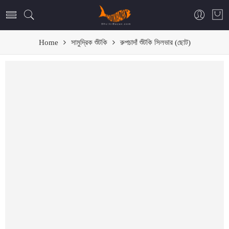
Home
সামুদ্রিক শুঁটকি
রুপচাদাঁ শুঁটকি সিলভার (ছোট)