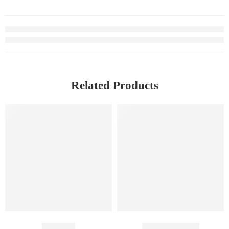
Related Products
কাচকি শুটকি
ছুরি শুটকি বড় (জাতী)