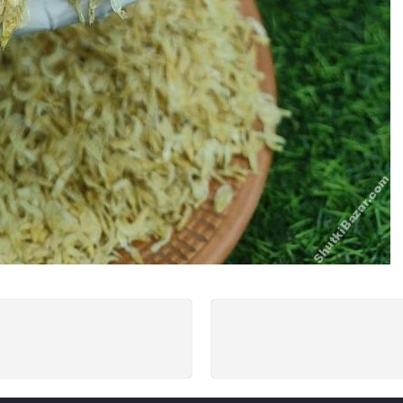
SUPPORT 24/6
GUARANTEE
e support 24 hours a day
Return for free within 7 d