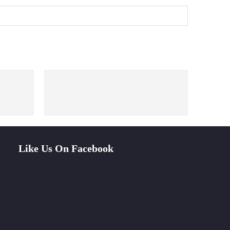
PAYMENT SECURE
ays
We ensure secure payment
Like Us On Facebook