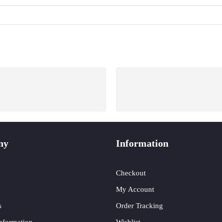
SUPPORT 24/6
GUARANTEE
e support 24 hours a day
Return for free within 7 d
ny
Information
Checkout
My Account
s
Order Tracking